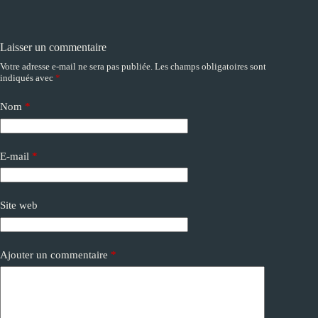
Laisser un commentaire
Votre adresse e-mail ne sera pas publiée.
Les champs obligatoires sont
A
indiqués avec
*
l
t
e
Nom
*
r
n
a
E-mail
*
t
i
v
e
Site web
:
Ajouter un commentaire
*