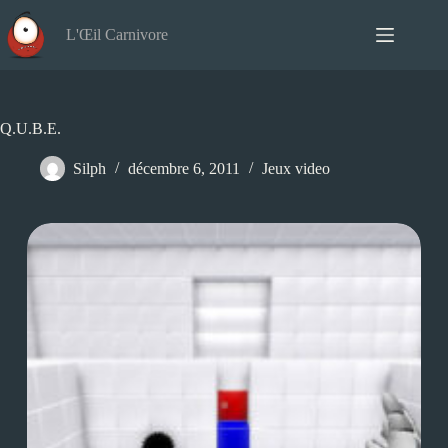
Passer
au
L'Œil Carnivore
contenu
Q.U.B.E.
Silph
décembre 6, 2011
Jeux video