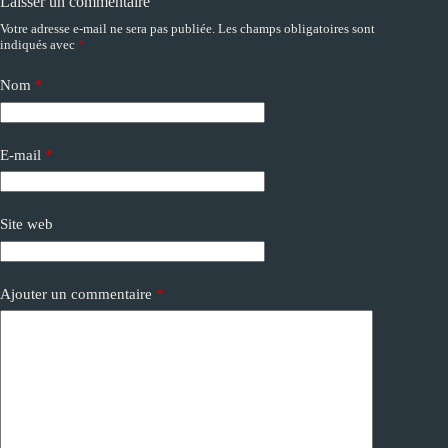
Laisser un commentaire
Votre adresse e-mail ne sera pas publiée.
Les champs obligatoires sont
A
indiqués avec
*
l
t
e
Nom
*
r
n
a
E-mail
*
t
i
v
e
Site web
:
Ajouter un commentaire
*