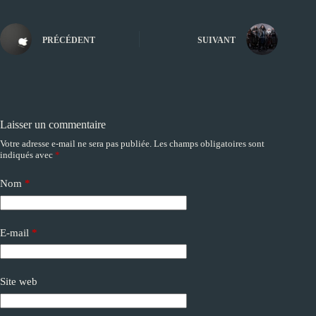
PRÉCÉDENT
SUIVANT
Laisser un commentaire
Votre adresse e-mail ne sera pas publiée.
Les champs obligatoires sont
A
indiqués avec
*
l
t
e
Nom
*
r
n
a
E-mail
*
t
i
v
e
Site web
: