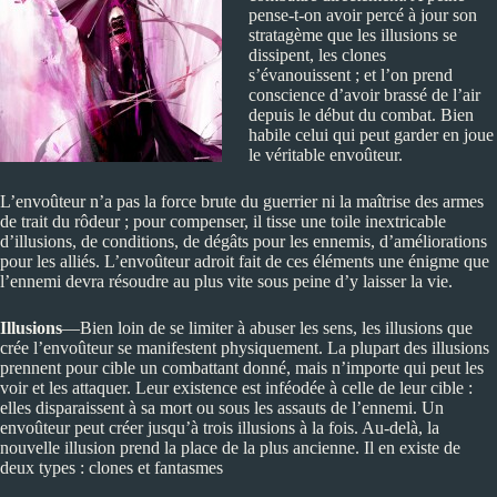
pense-t-on avoir percé à jour son
stratagème que les illusions se
dissipent, les clones
s’évanouissent ; et l’on prend
conscience d’avoir brassé de l’air
depuis le début du combat. Bien
habile celui qui peut garder en joue
le véritable envoûteur.
L’envoûteur n’a pas la force brute du guerrier ni la maîtrise des armes
de trait du rôdeur ; pour compenser, il tisse une toile inextricable
d’illusions, de conditions, de dégâts pour les ennemis, d’améliorations
pour les alliés. L’envoûteur adroit fait de ces éléments une énigme que
l’ennemi devra résoudre au plus vite sous peine d’y laisser la vie.
Illusions
—Bien loin de se limiter à abuser les sens, les illusions que
crée l’envoûteur se manifestent physiquement. La plupart des illusions
prennent pour cible un combattant donné, mais n’importe qui peut les
voir et les attaquer. Leur existence est inféodée à celle de leur cible :
elles disparaissent à sa mort ou sous les assauts de l’ennemi. Un
envoûteur peut créer jusqu’à trois illusions à la fois. Au-delà, la
nouvelle illusion prend la place de la plus ancienne. Il en existe de
deux types : clones et fantasmes