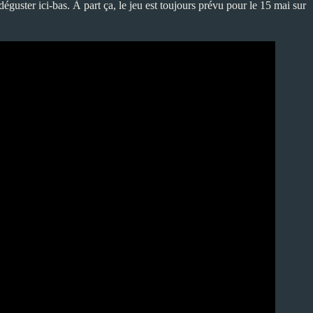
guster ici-bas. À part ça, le jeu est toujours prévu pour le 15 mai sur