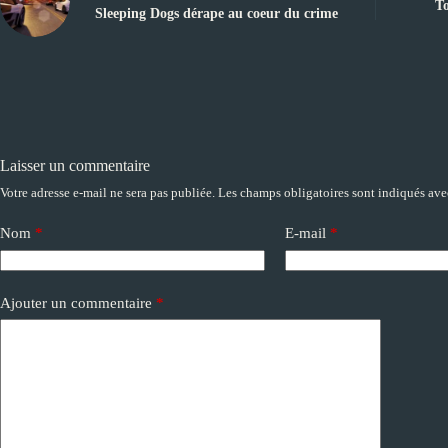
To
Sleeping Dogs dérape au coeur du crime
Laisser un commentaire
Votre adresse e-mail ne sera pas publiée.
Les champs obligatoires sont indiqués av
A
l
t
Nom
*
E-mail
*
e
r
n
a
Ajouter un commentaire
*
t
i
v
e
: