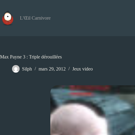
Passer
au
contenu
L'Œil Carnivore
Max Payne 3 : Triple dérouillées
Silph
mars 29, 2012
Jeux video