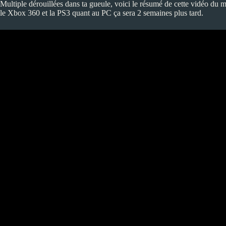
Multiple dérouillées dans ta gueule, voici le résumé de cette vidéo du 
le Xbox 360 et la PS3 quant au PC ça sera 2 semaines plus tard.