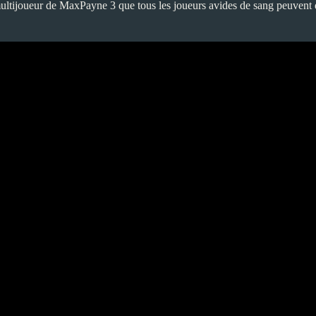
multijoueur de MaxPayne 3 que tous les joueurs avides de sang peuvent dé