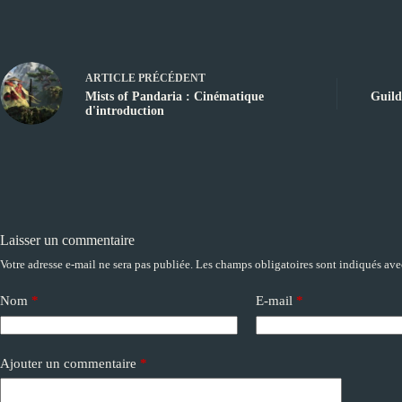
ARTICLE
PRÉCÉDENT
Mists of Pandaria : Cinématique
Guild
d'introduction
Laisser un commentaire
Votre adresse e-mail ne sera pas publiée.
Les champs obligatoires sont indiqués av
A
l
t
Nom
*
E-mail
*
e
r
n
a
Ajouter un commentaire
*
t
i