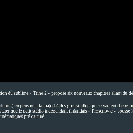
 du sublime « Trine 2 » propose six nouveaux chapitres allant du désert 
leurer) en pensant à la majorité des gros studios qui se vantent d’eng
stater que le petit studio indépendant finlandais «
Frosenbyte
» pousse la
cinématiques pré calculé.