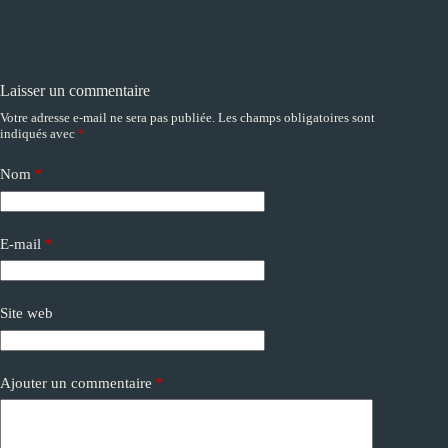
Laisser un commentaire
Votre adresse e-mail ne sera pas publiée.
Les champs obligatoires sont
A
indiqués avec
*
l
t
e
Nom
*
r
n
a
E-mail
*
t
i
v
e
Site web
:
Ajouter un commentaire
*