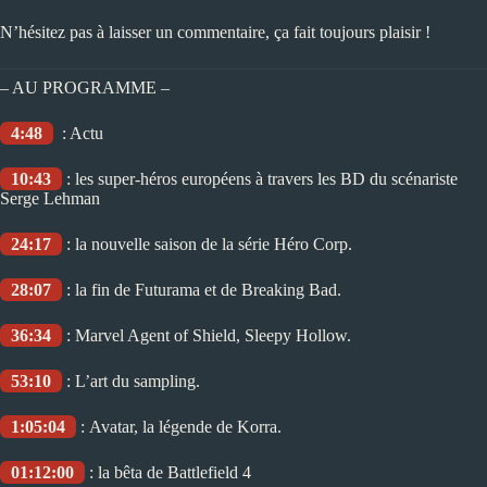
N’hésitez pas à laisser un commentaire, ça fait toujours plaisir !
– AU PROGRAMME –
4:48
: Actu
10:43
: les super-héros européens à travers les BD du scénariste
Serge Lehman
24:17
: la nouvelle saison de la série Héro Corp.
28:07
: la fin de Futurama et de Breaking Bad.
36:34
: Marvel Agent of Shield, Sleepy Hollow.
53:10
: L’art du sampling.
1:05:04
: Avatar, la légende de Korra.
01:12:00
: la bêta de Battlefield 4