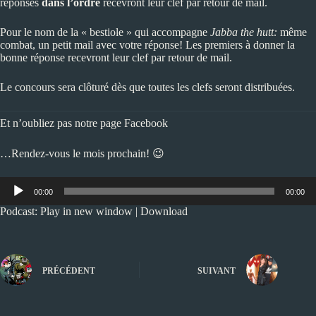
réponses
dans l’ordre
recevront leur clef par retour de mail.
Pour le nom de la « bestiole » qui accompagne
Jabba the hutt:
même
combat, un petit mail avec votre réponse! Les premiers à donner la
bonne réponse recevront leur clef par retour de mail.
Le concours sera clôturé dès que toutes les clefs seront distribuées.
Et n’oubliez pas notre
page Facebook
…Rendez-vous le mois prochain! 😉
Lecteur
00:00
00:00
audio
Podcast:
Play in new window
|
Download
PRÉCÉDENT
SUIVANT