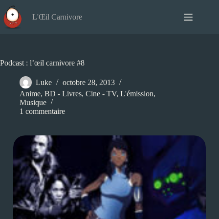
Passer
au
L'Œil Carnivore
contenu
Podcast : l’œil carnivore #8
Luke
octobre 28, 2013
Anime
,
BD - Livres
,
Cine - TV
,
L'émission
,
Musique
1 commentaire