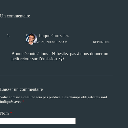
Un commentaire
Sergio Luque Gonzalez
OCTOBRE 28, 2013/10:22 AM
RÉPONDRE
Bonne écoute à tous ! N’hésitez pas à nous donner un
petit retour sur l’émission. 🙂
Laisser un commentaire
Votre adresse e-mail ne sera pas publiée.
Les champs obligatoires sont
A
indiqués avec
*
l
t
e
Nom
*
r
n