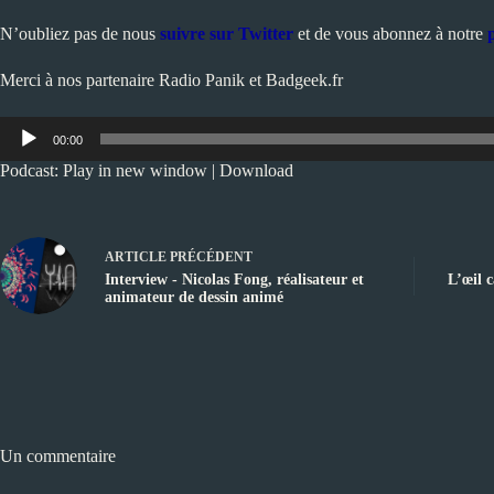
N’oubliez pas de nous
suivre sur Twitter
et de vous abonnez à notre
Merci à nos partenaire
Radio Panik
et
Badgeek.fr
Lecteur
00:00
audio
Podcast:
Play in new window
|
Download
ARTICLE
PRÉCÉDENT
Interview - Nicolas Fong, réalisateur et
L’œil 
animateur de dessin animé
Un commentaire