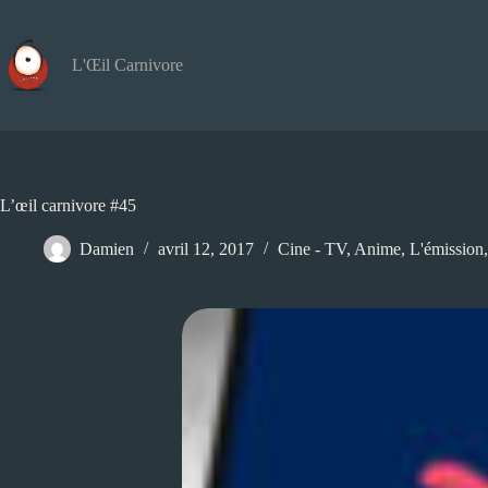
Passer
au
contenu
L'Œil Carnivore
L’œil carnivore #45
Damien
avril 12, 2017
Cine - TV
,
Anime
,
L'émission