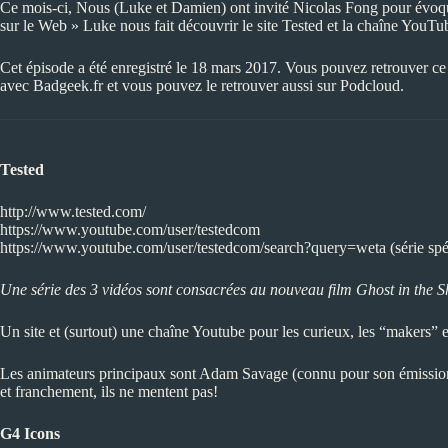
Ce mois-ci, Nous (Luke et Damien) ont invité Nicolas Fong pour évoqu
sur le Web » Luke nous fait découvrir le site
Tested
et la chaîne YouT
Cet épisode a été enregistré le 18 mars 2017. Vous pouvez retrouver c
avec
Badgeek.fr
et vous pouvez le retrouver aussi sur
Podcloud
.
Tested
http://www.tested.com/
https://www.youtube.com/user/testedcom
https://www.youtube.com/user/testedcom/search?query=weta
(série sp
Une série des 3 vidéos sont consacrées au nouveau film Ghost in the S
Un site et (surtout) une chaîne Youtube pour les curieux, les “makers” e
Les animateurs principaux sont Adam Savage (connu pour son émiss
et franchement, ils ne mentent pas!
G4 Icons