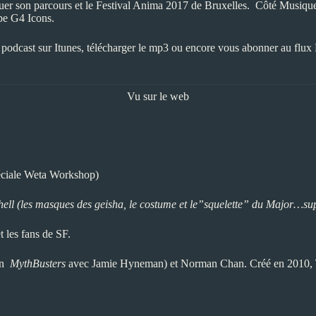
er son parcours et le Festival Anima 2017 de Bruxelles. Côté Musique
ube
G4 Icons
.
e podcast sur
Itunes
, télécharger le mp3 ou encore vous abonner au flux
Vu sur le web
éciale Weta Workshop)
hell (les masques des geisha, le costume et le”squelette” du Major…su
t les fans de SF.
ion
MythBusters
avec Jamie Hyneman) et Norman Chan. Créé en 2010, T