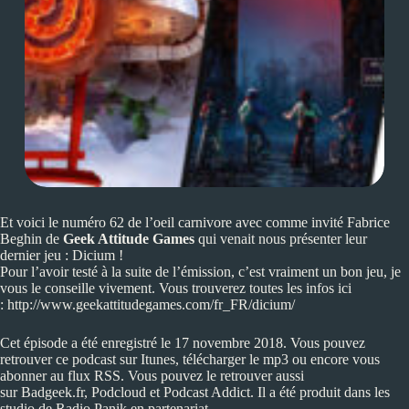
Et voici le numéro 62 de l’oeil carnivore avec comme invité Fabrice
Beghin de
Geek Attitude Games
qui venait nous présenter leur
dernier jeu : Dicium !
Pour l’avoir testé à la suite de l’émission, c’est vraiment un bon jeu, je
vous le conseille vivement. Vous trouverez toutes les infos ici
:
http://www.geekattitudegames.com/fr_FR/dicium/
Cet épisode a été enregistré le 17 novembre 2018. Vous pouvez
retrouver ce podcast sur
Itunes
, télécharger le mp3 ou encore vous
abonner au flux
RSS
. Vous pouvez le retrouver aussi
sur
Badgeek.fr
,
Podcloud
et
Podcast Addict
. Il a été produit dans les
studio de
Radio Panik
en partenariat