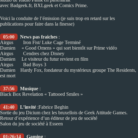
avec
Badgeek.fr
,
BXLgeek
et
Comics Prime
.
Voici la conduite de l’émission (je suis trop en retard sur les
publications pour faire dans la finesse)
05:00
News pas fraiches
:
Airgus Iron Fist/ Luke Cage Terminé
Damien « Good Omens » qui sort bientôt sur Prime vidéo
Airgus Cendres chez Disney
Damien Le visiteur du futur revient en film
Airgus Bad Boys 3
Damien Hardy Fox, fondateur du mystérieux groupe The Residents,
est mort
37:56
Musique
:
Black Box Revelation « Tattooed Smiles »
41:40
L’invité
:Fabrice Beghin
Sortie du jeu Dicium chez les bruxellois de Geek Attitude Games.
Retour d’expérience d’un éditeur de jeu de société
Salon du jeu de société à Esseen
01:26:14
Gaming
: