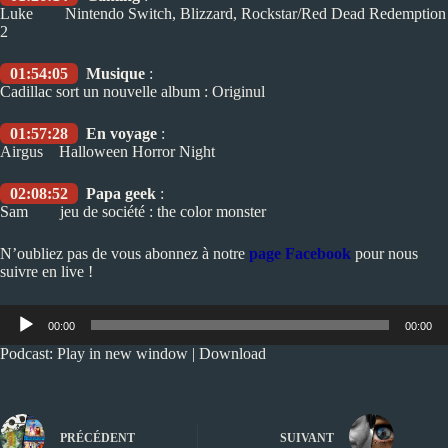
Luke Nintendo Switch, Blizzard, Rockstar/Red Dead Redemption
2
01:54:05
Musique
:
Cadillac sort un nouvelle album : Originul
01:57:28
En voyage
:
Airgus Halloween Horror Night
02:08:52
Papa geek
:
Sam jeu de société : the color monster
N’oubliez pas de vous abonnez à notre
page Facebook
pour nous
suivre en live !
Lecteur
00:00
00:00
audio
Podcast:
Play in new window
|
Download
PRÉCÉDENT
SUIVANT