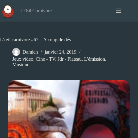
Passer
au
L'Œil Carnivore
contenu
L’œil carnivore #62 – A coup de dés
Damien
janvier 24, 2019
Jeux video
,
Cine - TV
,
Jdr - Plateau
,
L'émission
,
Musique