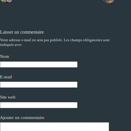
Laisser un commentaire
Votre adresse e-mail ne sera pas publiée.
Les champs obligatoires sont
A
indiqués avec
*
l
t
e
Nom
*
r
n
a
E-mail
*
t
i
v
e
Site web
:
Ajouter un commentaire
*