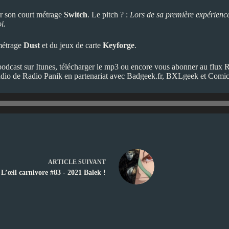
r son court métrage
Switch
. Le pitch ? :
Lors de sa première expérience
i.
 métrage
Dust
et du jeux de carte
Keyforge
.
podcast sur
Itunes
, télécharger le
mp3
ou encore vous abonner au flux
tudio de
Radio Panik
en partenariat avec
Badgeek.fr
,
BXLgeek
et
Comic
ARTICLE
SUIVANT
L’œil carnivore #83 - 2021 Balek !