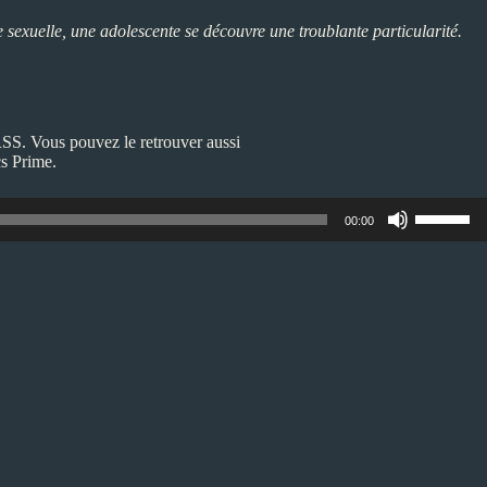
 sexuelle, une adolescente se découvre une troublante particularité.
RSS
. Vous pouvez le retrouver aussi
s Prime
.
Utilisez
00:00
les
flèches
haut/bas
pour
augment
ou
diminuer
le
volume.