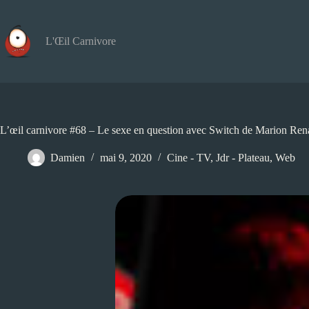
Passer
au
contenu
L'Œil Carnivore
L’œil carnivore #68 – Le sexe en question avec Switch de Marion Ren
Damien
mai 9, 2020
Cine - TV
,
Jdr - Plateau
,
Web