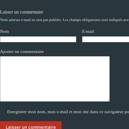
Laisser un commentaire
Votre adresse e-mail ne sera pas publiée.
Les champs obligatoires sont indiqués av
A
l
t
Nom
*
E-mail
*
e
r
n
a
Ajouter un commentaire
*
t
i
v
e
:
Enregistrer mon nom, mon e-mail et mon site dans ce navigateur 
Laisser un commentaire