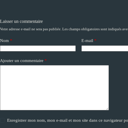
Laisser un commentaire
Votre adresse e-mail ne sera pas publiée.
Les champs obligatoires sont indiqués av
A
l
t
Nom
*
E-mail
*
e
r
n
a
Ajouter un commentaire
*
t
i
v
e
:
Enregistrer mon nom, mon e-mail et mon site dans ce navigateur 