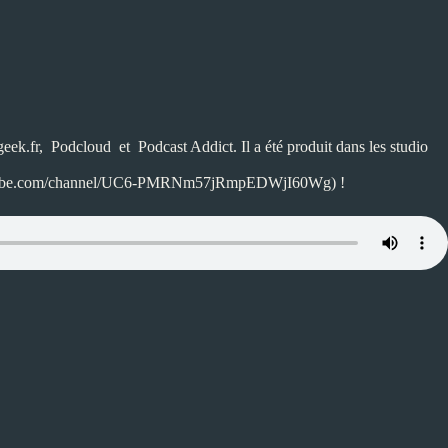
eek.fr
,
Podcloud
et
Podcast Addict
. Il a été produit dans les studio
.youtube.com/channel/UC6-PMRNm57jRmpEDWjI60Wg) !