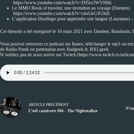
https://www.youtube.com/watch?v=DI5ix3WYHhk
Le MMO Book of traveler, une invitation au voyage (Damien)
https://www.youtube.com/watch?v=sJuGkGJG9zE
L’application Duolingo pour apprendre une langue (Lauranne) 
Cet épisode a été enregistré le 16 mars 2021 avec Damien, Baudouin, 
Vous pouvez retrouver ce podcast sur
Itunes
, télécharger le mp3 ou en
de
Radio Panik
en partenariat avec
Badgeek.fr
,
BXLgeek
.
N’oubliez pas de nous suivre sur Twitch (
https://www.twitch.tv/oeilcar
ARTICLE
PRÉCÉDENT
N’es
L’œil carnivore #84 - The Nightstalker