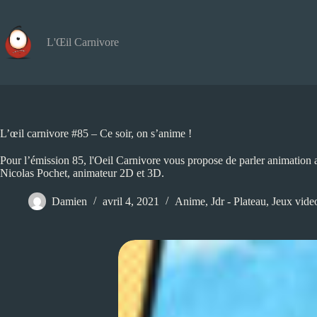
Passer
au
contenu
L'Œil Carnivore
L’œil carnivore #85 – Ce soir, on s’anime !
Pour l’émission 85, l'Oeil Carnivore vous propose de parler animation a
Nicolas Pochet, animateur 2D et 3D.
Damien
avril 4, 2021
Anime
,
Jdr - Plateau
,
Jeux vide