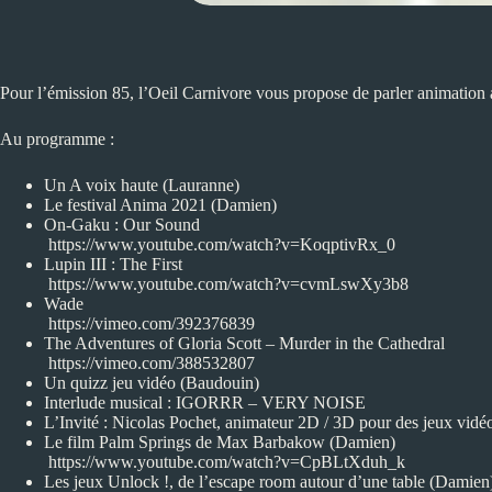
Pour l’émission 85, l’Oeil Carnivore vous propose de parler animation 
Au programme :
Un A voix haute (Lauranne)
Le festival
Anima
2021 (Damien)
On-Gaku : Our Sound
https://www.youtube.com/watch?v=KoqptivRx_0
Lupin III : The First
https://www.youtube.com/watch?v=cvmLswXy3b8
Wade
https://vimeo.com/392376839
The Adventures of Gloria Scott – Murder in the Cathedral
https://vimeo.com/388532807
Un quizz jeu vidéo (Baudouin)
Interlude musical : IGORRR – VERY NOISE
L’Invité : Nicolas Pochet, animateur 2D / 3D pour des jeux vidéo
Le film Palm Springs de Max Barbakow (Damien)
https://www.youtube.com/watch?v=CpBLtXduh_k
Les jeux Unlock !, de l’escape room autour d’une table (Damien