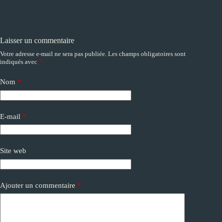
Laisser un commentaire
Votre adresse e-mail ne sera pas publiée.
Les champs obligatoires sont
A
indiqués avec
*
l
t
e
Nom
*
r
n
a
E-mail
*
t
i
v
e
Site web
:
Ajouter un commentaire
*