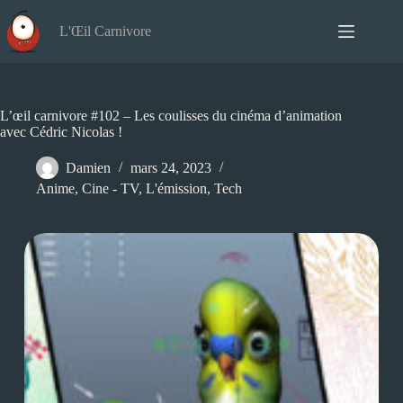
Passer
au
L'Œil Carnivore
contenu
L’œil carnivore #102 – Les coulisses du cinéma d’animation
avec Cédric Nicolas !
Damien
mars 24, 2023
Anime
,
Cine - TV
,
L'émission
,
Tech