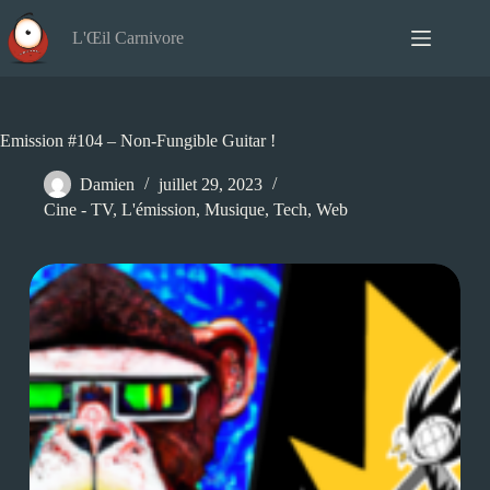
Passer
au
L'Œil Carnivore
contenu
Emission #104 – Non-Fungible Guitar !
Damien
juillet 29, 2023
Cine - TV
,
L'émission
,
Musique
,
Tech
,
Web