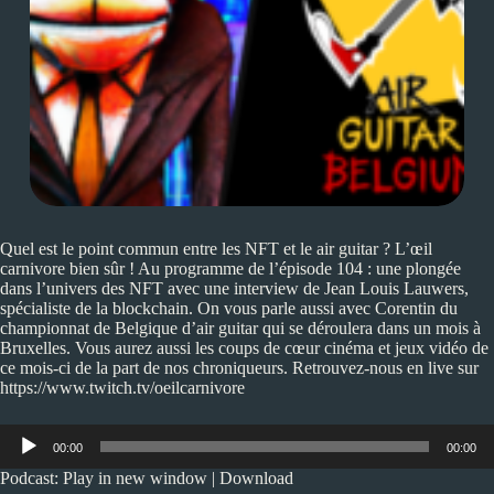
Quel est le point commun entre les NFT et le air guitar ? L’œil
carnivore bien sûr ! Au programme de l’épisode 104 : une plongée
dans l’univers des NFT avec une interview de Jean Louis Lauwers,
spécialiste de la blockchain. On vous parle aussi avec Corentin du
championnat de Belgique d’air guitar qui se déroulera dans un mois à
Bruxelles. Vous aurez aussi les coups de cœur cinéma et jeux vidéo de
ce mois-ci de la part de nos chroniqueurs. Retrouvez-nous en live sur
https://www.twitch.tv/oeilcarnivore
Lecteur
00:00
00:00
audio
Podcast:
Play in new window
|
Download