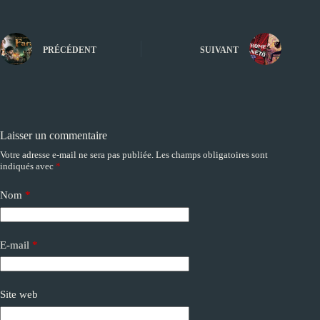
PRÉCÉDENT
SUIVANT
Laisser un commentaire
Votre adresse e-mail ne sera pas publiée.
Les champs obligatoires sont
A
indiqués avec
*
l
t
e
Nom
*
r
n
a
E-mail
*
t
i
v
e
Site web
: