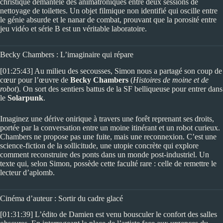
christique démantèle des animatroniques entre deux sessions de
nettoyage de toilettes. Un objet filmique non identifié qui oscille entre
le génie absurde et le nanar de combat, prouvant que la porosité entre
jeu vidéo et série B est un véritable laboratoire.
Becky Chambers : L’imaginaire qui répare
[01:25:43] Au milieu des secousses, Simon nous a partagé son coup de
cœur pour l’œuvre de
Becky Chambers
(
Histoires de moine et de
robot
). On sort des sentiers battus de la SF belliqueuse pour entrer dans
le
Solarpunk
.
Imaginez une dérive onirique à travers une forêt reprenant ses droits,
portée par la conversation entre un moine itinérant et un robot curieux.
Chambers ne propose pas une fuite, mais une reconnexion. C’est une
science-fiction de la sollicitude, une utopie concrète qui explore
comment reconstruire des ponts dans un monde post-industriel. Un
texte qui, selon Simon, possède cette faculté rare : celle de remettre le
lecteur d’aplomb.
Cinéma d’auteur : Sortir du cadre glacé
[01:31:39] L’édito de Damien est venu bousculer le confort des salles