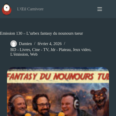
Passer
au
L'Œil Carnivore
contenu
Emission 130 – L’urbex fantasy du nounours tueur
Damien
février 4, 2026
BD - Livres
,
Cine - TV
,
Jdr - Plateau
,
Jeux video
,
L'émission
,
Web