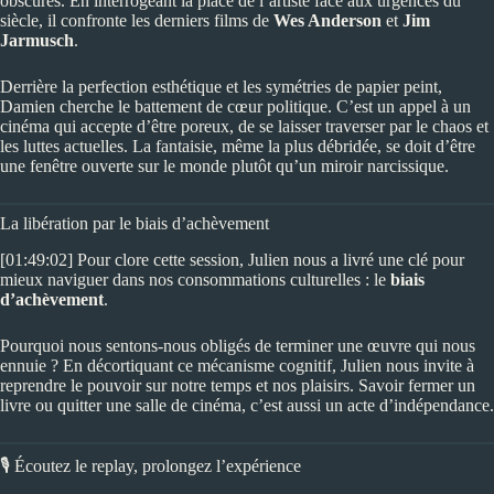
obscures. En interrogeant la place de l’artiste face aux urgences du
siècle, il confronte les derniers films de
Wes Anderson
et
Jim
Jarmusch
.
Derrière la perfection esthétique et les symétries de papier peint,
Damien cherche le battement de cœur politique. C’est un appel à un
cinéma qui accepte d’être poreux, de se laisser traverser par le chaos et
les luttes actuelles. La fantaisie, même la plus débridée, se doit d’être
une fenêtre ouverte sur le monde plutôt qu’un miroir narcissique.
La libération par le biais d’achèvement
[01:49:02] Pour clore cette session, Julien nous a livré une clé pour
mieux naviguer dans nos consommations culturelles : le
biais
d’achèvement
.
Pourquoi nous sentons-nous obligés de terminer une œuvre qui nous
ennuie ? En décortiquant ce mécanisme cognitif, Julien nous invite à
reprendre le pouvoir sur notre temps et nos plaisirs. Savoir fermer un
livre ou quitter une salle de cinéma, c’est aussi un acte d’indépendance.
🎙️ Écoutez le replay, prolongez l’expérience