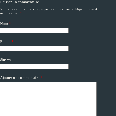
Laisser un commentaire
Votre adresse e-mail ne sera pas publiée.
Les champs obligatoires sont
A
indiqués avec
*
l
t
e
Nom
*
r
n
a
E-mail
*
t
i
v
e
Site web
:
Ajouter un commentaire
*