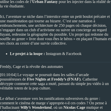
utilise les codes de l’
Urban Fantasy
pour les injecter dans la réalité de
la vie étudiante.
Ici, l’aventure se niche dans l’interstice entre un petit boulot précaire et
une manifestation qui tourne au bizarre. C’est une narration à
embranchements, une architecture de 250 pages où chaque décision,
s’engager dans un club d’activisme ou suivre un concierge au regard
fuyant, redessine la géographie du possible. Un projet qui redonne du
souffle au genre « livre dont vous êtes le héros » en plaçant l’humain et
ses choix au centre d’une survie collective.
Le projet à la loupe :
Instagram
&
Facebook
Freddy, Cage et la révolte des automates
[01:10:04] Le voyage se poursuit dans les salles d’arcade
poussiéreuses de
Five Nights at Freddy’s (FNAF)
. Catherine
décrypte comment cette saga a muté, passant du simple jeu vidéo à un
véritable totem de la pop culture.
Le débat s’aventure vers les ramifications subversives du genre :
comment le cinéma de marge s’approprie-t-il ces codes ? On pense à
l’hallucinant
Willy’s Wonderland
, où un
Nicolas Cage
mutique et