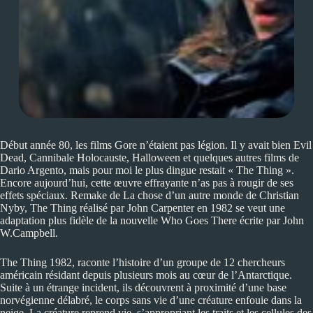
Début année 80, les films Gore n’étaient pas légion. Il y avait bien Evil
Dead, Cannibale Holocauste, Halloween et quelques autres films de
Dario Argento, mais pour moi le plus dingue restait « The Thing ».
Encore aujourd’hui, cette œuvre effrayante n’as pas à rougir de ses
effets spéciaux. Remake de La chose d’un autre monde de Christian
Nyby, The Thing réalisé par John Carpenter en 1982 se veut une
adaptation plus fidèle de la nouvelle Who Goes There écrite par John
W.Campbell.
The Thing 1982, raconte l’histoire d’un groupe de 12 chercheurs
américain résidant depuis plusieurs mois au cœur de l’Antarctique.
Suite à un étrange incident, ils découvrent à proximité d’une base
norvégienne délabré, le corps sans vie d’une créature enfouie dans la
neige. La créature reprend vie, s’appropriant les traits et les cellules des