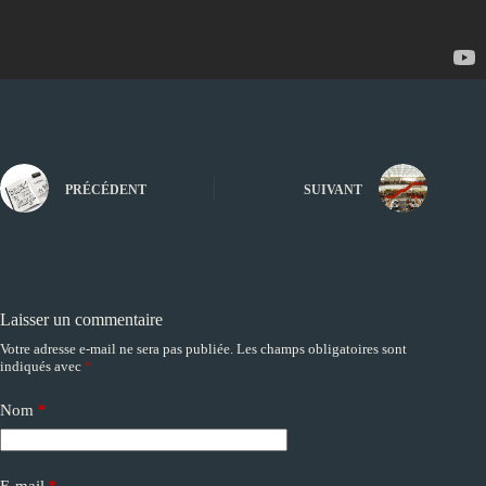
PRÉCÉDENT
SUIVANT
Laisser un commentaire
Votre adresse e-mail ne sera pas publiée.
Les champs obligatoires sont
A
indiqués avec
*
l
t
e
Nom
*
r
n
a
E-mail
*