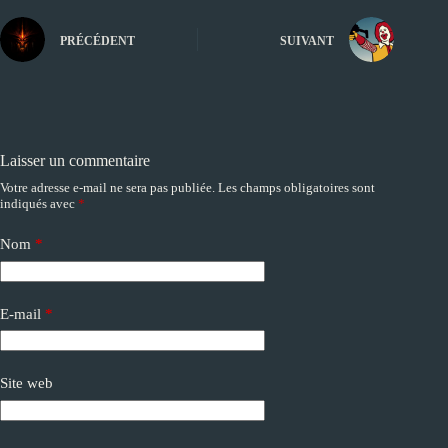
PRÉCÉDENT
SUIVANT
Laisser un commentaire
Votre adresse e-mail ne sera pas publiée.
Les champs obligatoires sont
A
indiqués avec
*
l
t
e
Nom
*
r
n
a
E-mail
*
t
i
v
e
Site web
: