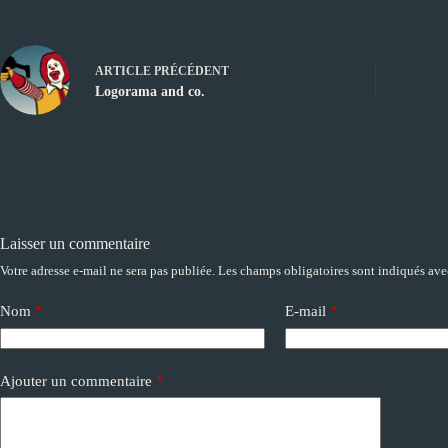
ARTICLE
PRÉCÉDENT
Logorama and co.
Laisser un commentaire
Votre adresse e-mail ne sera pas publiée.
Les champs obligatoires sont indiqués av
A
l
t
Nom
*
E-mail
*
e
r
n
a
Ajouter un commentaire
*
t
i
v