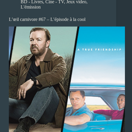
BD - Livres
,
Cine - TV
,
Jeux video
,
L'émission
L’œil carnivore #67 – L’épisode à la cool