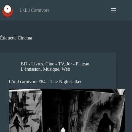
Passer
au
L'Œil Carnivore
contenu
Étiquette
Cinema
BD - Livres
,
Cine - TV
,
Jdr - Plateau
,
L'émission
,
Musique
,
Web
L’œil carnivore #84 – The Nightstalker