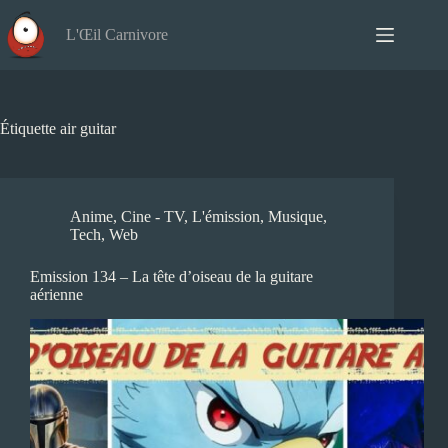
Passer
au
L'Œil Carnivore
contenu
Étiquette
air guitar
Anime
,
Cine - TV
,
L'émission
,
Musique
,
Tech
,
Web
Emission 134 – La tête d’oiseau de la guitare
aérienne