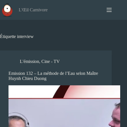
Passer
au
L'Œil Carnivore
contenu
Étiquette
interview
L'émission
,
Cine - TV
Emission 132 – La méthode de l’Eau selon Maître
Huynh Chieu Duong