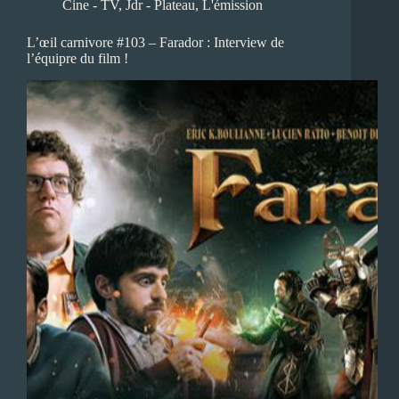
Cine - TV
,
Jdr - Plateau
,
L'émission
L’œil carnivore #103 – Farador : Interview de
l’équipre du film !