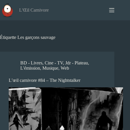
Passer
au
L'Œil Carnivore
contenu
Étiquette
Les garçons sauvage
BD - Livres
,
Cine - TV
,
Jdr - Plateau
,
L'émission
,
Musique
,
Web
L’œil carnivore #84 – The Nightstalker