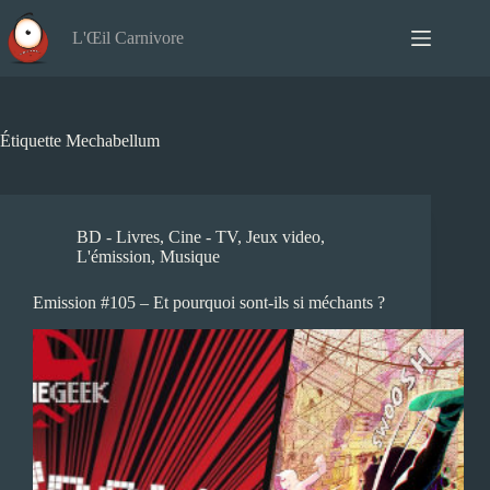
Passer
au
L'Œil Carnivore
contenu
Étiquette
Mechabellum
BD - Livres
,
Cine - TV
,
Jeux video
,
L'émission
,
Musique
Emission #105 – Et pourquoi sont-ils si méchants ?