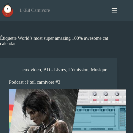
Passer
au
L'Œil Carnivore
contenu
Étiquette
World’s most super amazing 100% awesome cat
calendar
Jeux video
,
BD - Livres
,
L'émission
,
Musique
Podcast : l’œil carnivore #3