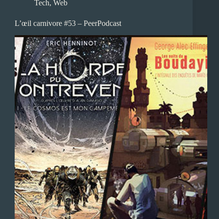
Tech
,
Web
L’œil carnivore #53 – PeerPodcast