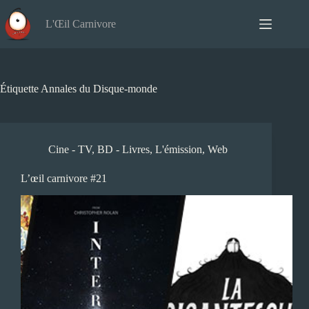
Passer
au
L'Œil Carnivore
contenu
Étiquette
Annales du Disque-monde
Cine - TV
,
BD - Livres
,
L'émission
,
Web
L’œil carnivore #21