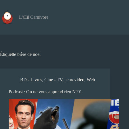
Passer
au
contenu
L'Œil Carnivore
Étiquette
bière de noël
BD - Livres
,
Cine - TV
,
Jeux video
,
Web
Podcast : On ne vous apprend rien N°01