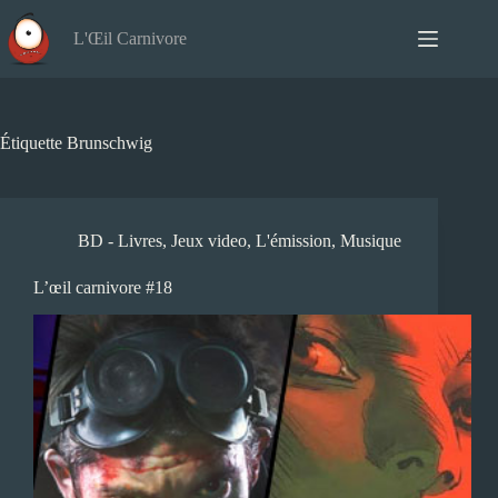
Passer
au
L'Œil Carnivore
contenu
Étiquette
Brunschwig
BD - Livres
,
Jeux video
,
L'émission
,
Musique
L’œil carnivore #18