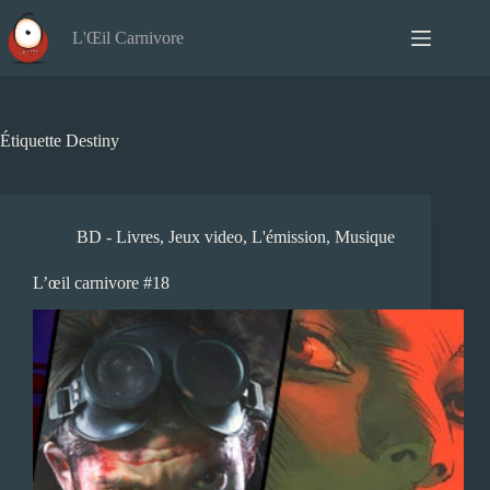
Passer
au
L'Œil Carnivore
contenu
Étiquette
Destiny
BD - Livres
,
Jeux video
,
L'émission
,
Musique
L’œil carnivore #18