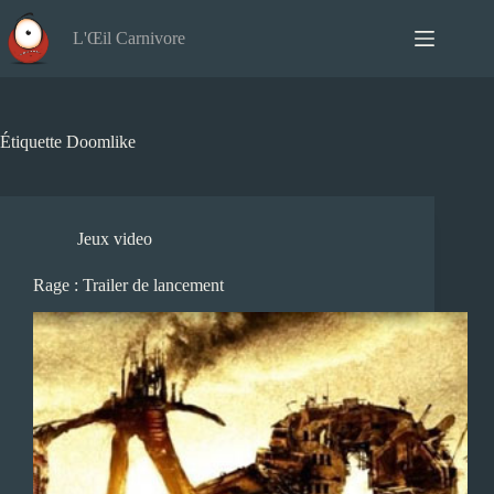
Passer
au
L'Œil Carnivore
contenu
Étiquette
Doomlike
Jeux video
Rage : Trailer de lancement