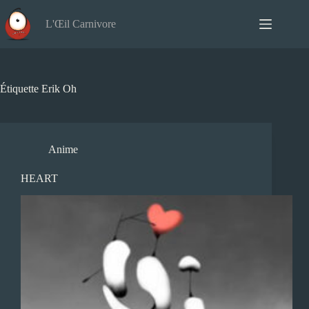
Passer
au
L'Œil Carnivore
contenu
Étiquette
Erik Oh
Anime
HEART