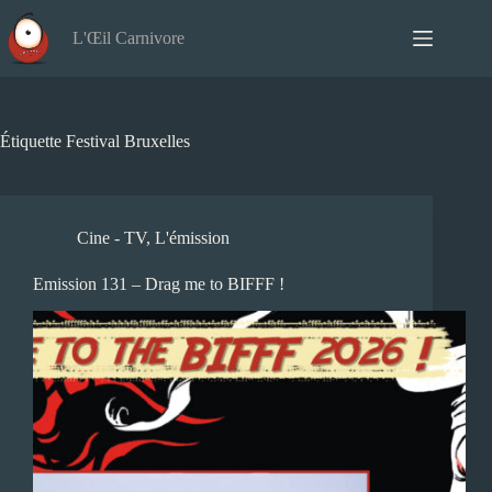
Passer
au
L'Œil Carnivore
contenu
Étiquette
Festival Bruxelles
Cine - TV
,
L'émission
Emission 131 – Drag me to BIFFF !