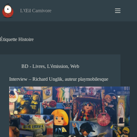
Passer
au
L'Œil Carnivore
contenu
Étiquette
Histoire
BD - Livres
,
L'émission
,
Web
Interview – Richard Unglik, auteur playmobilesque