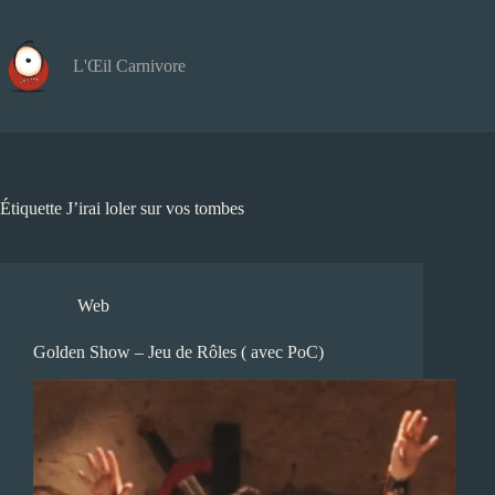
Passer
au
contenu
L'Œil Carnivore
Étiquette
J’irai loler sur vos tombes
Web
Golden Show – Jeu de Rôles ( avec PoC)