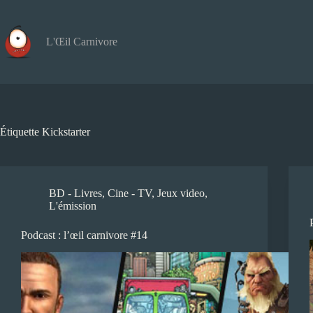
Passer
au
contenu
L'Œil Carnivore
Étiquette
Kickstarter
BD - Livres
,
Cine - TV
,
Jeux video
,
L'émission
Podcast : l’œil carnivore #14