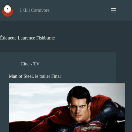
Passer
au
L'Œil Carnivore
contenu
Étiquette
Laurence Fishburne
Cine - TV
Man of Steel, le trailer Final