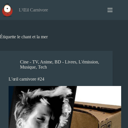
Passer
au
L'Œil Carnivore
contenu
Étiquette
le chant et la mer
Cine - TV
,
Anime
,
BD - Livres
,
L'émission
,
Musique
,
Tech
L’œil carnivore #24