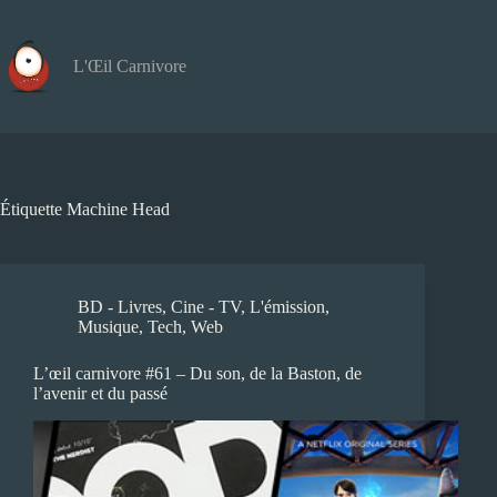
Passer
au
contenu
L'Œil Carnivore
Étiquette
Machine Head
BD - Livres
,
Cine - TV
,
L'émission
,
Musique
,
Tech
,
Web
L’œil carnivore #61 – Du son, de la Baston, de
l’avenir et du passé