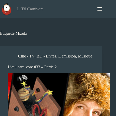
Passer
au
L'Œil Carnivore
contenu
Étiquette
Mizuki
Cine - TV
,
BD - Livres
,
L'émission
,
Musique
L’œil carnivore #33 – Partie 2