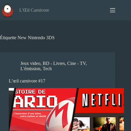
Passer
au
L'Œil Carnivore
contenu
Étiquette
New Nintendo 3DS
Jeux video
,
BD - Livres
,
Cine - TV
,
L'émission
,
Tech
L’œil carnivore #17