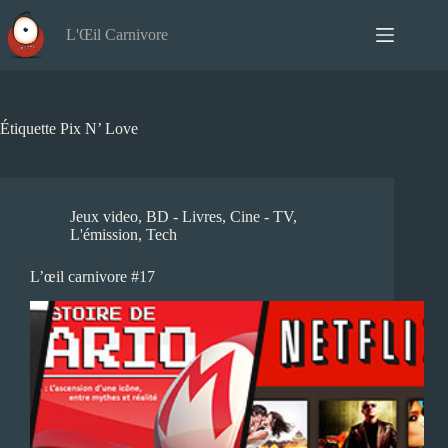
Passer
au
L'Œil Carnivore
contenu
Étiquette
Pix N’ Love
Jeux video
,
BD - Livres
,
Cine - TV
,
L'émission
,
Tech
L’œil carnivore #17