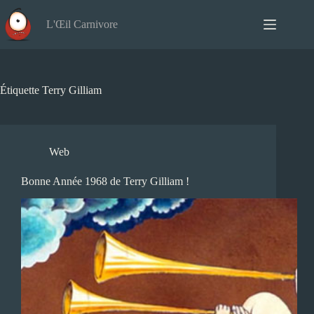
Passer
au
L'Œil Carnivore
contenu
Étiquette
Terry Gilliam
Web
Bonne Année 1968 de Terry Gilliam !