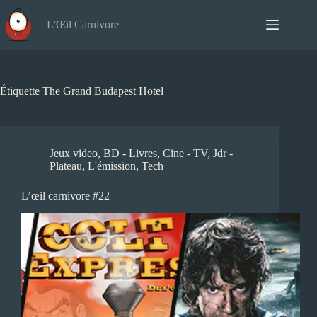
Passer
au
L'Œil Carnivore
contenu
Étiquette
The Grand Budapest Hotel
Jeux video
,
BD - Livres
,
Cine - TV
,
Jdr -
Plateau
,
L'émission
,
Tech
L’œil carnivore #22