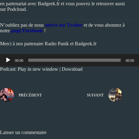
en partenariat avec
Badgeek.fr
et vous pouvez le retrouver aussi
sur
Podcloud
.
N’oubliez pas de nous
suivre sur Twitter
et de vous abonnez à
notre
page Facebook
!
Merci à nos partenaire
Radio Panik
et
Badgeek.fr
Lecteur
00:00
00:00
audio
Podcast:
Play in new window
|
Download
PRÉCÉDENT
SUIVANT
Laisser un commentaire