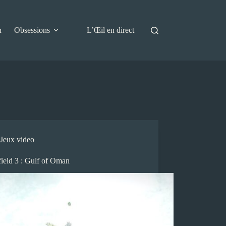
n
Obsessions
L’Œil en direct
Jeux video
field 3 : Gulf of Oman