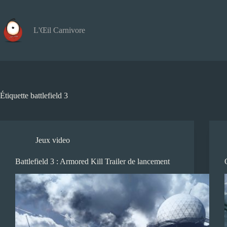
Passer
au
contenu
L'Œil Carnivore
Étiquette
battlefield 3
Jeux video
Battlefield 3 : Armored Kill Trailer de lancement