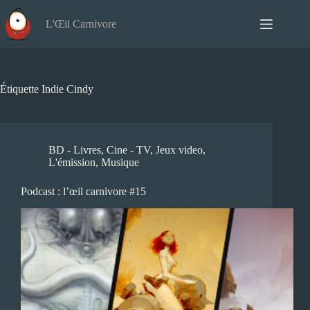
Passer
au
L'Œil Carnivore
contenu
Étiquette
Indie Cindy
BD - Livres
,
Cine - TV
,
Jeux video
,
L'émission
,
Musique
Podcast : l’œil carnivore #15