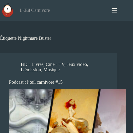
Passer
au
L'Œil Carnivore
contenu
Étiquette
Nightmare Buster
BD - Livres
,
Cine - TV
,
Jeux video
,
L'émission
,
Musique
Podcast : l’œil carnivore #15