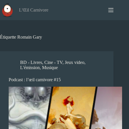
Passer
au
L'Œil Carnivore
contenu
Étiquette
Romain Gary
BD - Livres
,
Cine - TV
,
Jeux video
,
L'émission
,
Musique
Podcast : l’œil carnivore #15