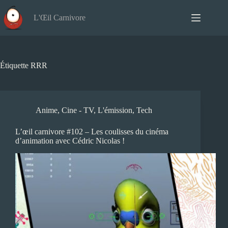
Passer
au
L'Œil Carnivore
contenu
Étiquette
RRR
Anime
,
Cine - TV
,
L'émission
,
Tech
L’œil carnivore #102 – Les coulisses du cinéma
d’animation avec Cédric Nicolas !