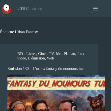
Passer
au
L'Œil Carnivore
contenu
Étiquette
Urban Fantasy
BD - Livres
,
Cine - TV
,
Jdr - Plateau
,
Jeux
video
,
L'émission
,
Web
Emission 130 – L’urbex fantasy du nounours tueur