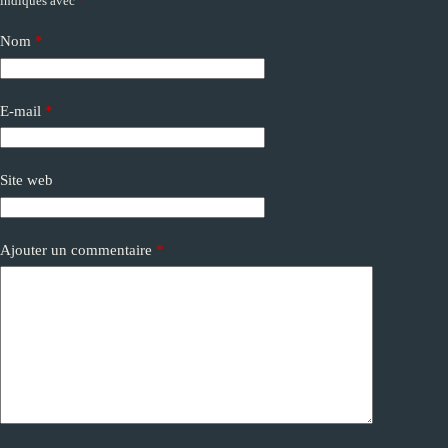
indiqués avec
*
l
t
e
Nom
*
r
n
a
E-mail
*
t
i
v
e
Site web
:
Ajouter un commentaire
*